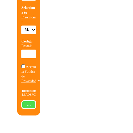
Seleccion
a tu
Provincia
:
Código
Postal:
Acepto
la
Política
de
Privacidad
.
*
Responsable:
LEADSFORMA
S.L.
Finalidad:
Gestionar
ENVIAR
la solicitud
de
información
sobre la
formación
indicada,
enviar