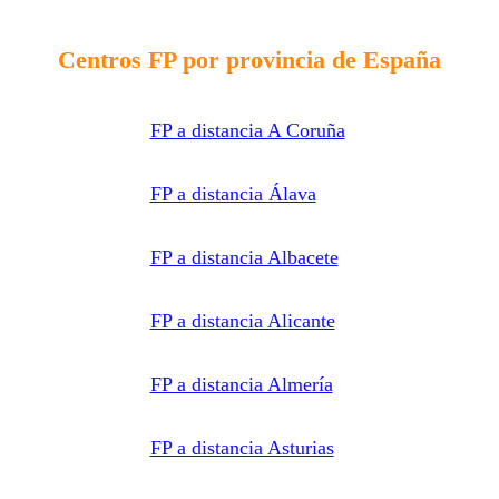
información
relacionada
con la
formación
Centros FP por provincia de España
solicitada
y
comunicar
los datos
al centro
FP a distancia A Coruña
de
formación
correspondiente
para que
pueda
FP a distancia Álava
contactar e
informar
por
teléfono,
FP a distancia Albacete
correo
electrónico,
SMS,
WhatsApp
FP a distancia Alicante
u otros
medios
electrónicos
equivalentes.
Legitimación:
FP a distancia Almería
Consentimiento
del
interesado.
Destinatarios:
Centros
FP a distancia Asturias
de
formación
profesional,
escuelas de