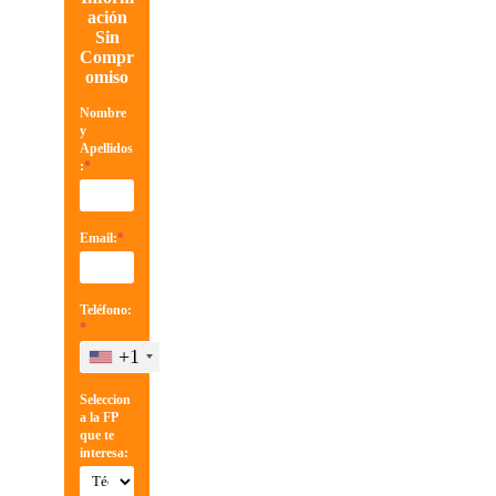
ación
Sin
Compr
omiso
Nombre
y
Apellidos
:
*
Email:
*
Teléfono:
*
+1
Seleccion
a la FP
que te
interesa: