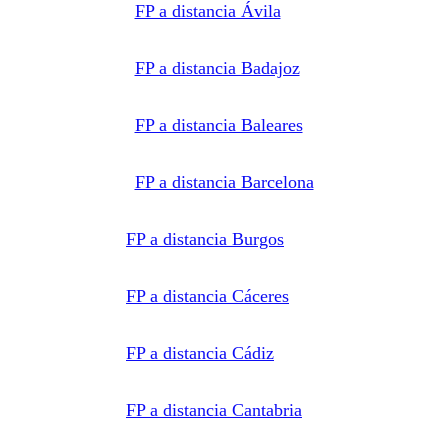
FP a distancia Ávila
negocios,
universidades
o centros
formativos
privados
FP a distancia Badajoz
y/o
públicos
que
impartan la
FP a distancia Baleares
formación
solicitada.
Derechos:
Acceder,
rectificar y
FP a distancia Barcelona
suprimir
los datos,
así como
otros
FP a distancia Burgos
derechos,
como se
explica en
la
FP a distancia Cáceres
información
adicional.
Información
adicional:
Puede
FP a distancia Cádiz
consultar
la
información
detallada
FP a distancia Cantabria
en nuestra
Política de
Privacidad
.