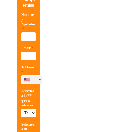
omiso
Nombre
y
Apellidos
:
*
Email:
*
Teléfono:
*
+1
Seleccion
a la FP
que te
interesa:
Seleccion
a tu