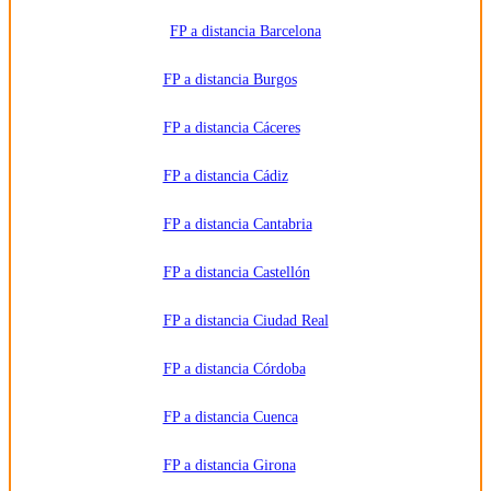
privados
y/o
FP a distancia Barcelona
públicos
que
impartan la
FP a distancia Burgos
formación
solicitada.
Derechos:
Acceder,
FP a distancia Cáceres
rectificar y
suprimir
los datos,
FP a distancia Cádiz
así como
otros
derechos,
como se
FP a distancia Cantabria
explica en
la
información
FP a distancia Castellón
adicional.
Información
adicional:
FP a distancia Ciudad Real
Puede
consultar
la
información
FP a distancia Córdoba
detallada
en nuestra
Política de
FP a distancia Cuenca
Privacidad
.
FP a distancia Girona