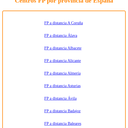
Centros FP por provincia de España
solicitada
y
comunicar
los datos
al centro
de
formación
FP a distancia A Coruña
correspondiente
para que
pueda
FP a distancia Álava
contactar e
informar
por
FP a distancia Albacete
teléfono,
correo
electrónico,
SMS,
FP a distancia Alicante
WhatsApp
u otros
medios
FP a distancia Almería
electrónicos
equivalentes.
Legitimación:
FP a distancia Asturias
Consentimiento
del
interesado.
Destinatarios:
Centros
FP a distancia Ávila
de
formación
profesional,
FP a distancia Badajoz
escuelas de
negocios,
universidades
o centros
FP a distancia Baleares
formativos