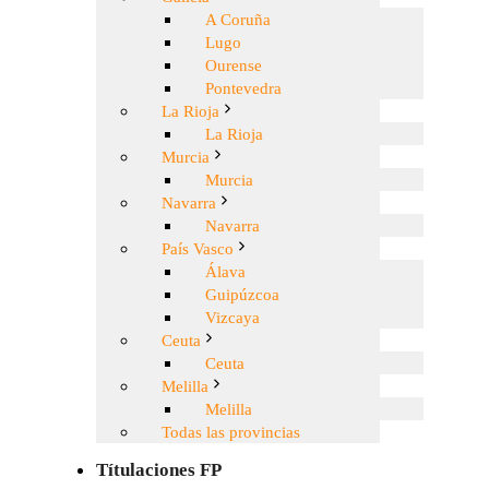
A Coruña
Lugo
Ourense
Pontevedra
La Rioja
La Rioja
Murcia
Murcia
Navarra
Navarra
País Vasco
Álava
Guipúzcoa
Vizcaya
Ceuta
Ceuta
Melilla
Melilla
Todas las provincias
Títulaciones FP