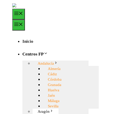
Saltar
al
Menú
contenido
Menú
Inicio
Centros FP
Andalucía
Almería
Cádiz
Córdoba
Granada
Huelva
Jaén
Málaga
Sevilla
Aragón