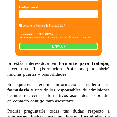
Código Postal:
Acepto la
Política de Privacidad
.
*
Responsable:
LEADSFORMA S.L.
Finalidad:
Gestionar la solicitud de información sobre la formación
indicada, enviar información relacionada con la formación solicitada y
comunicar los datos al centro de formación correspondiente para que
ENVIAR
pueda contactar e informar por teléfono, correo electrónico, SMS,
WhatsApp u otros medios electrónicos equivalentes.
Legitimación:
Consentimiento del interesado.
Destinatarios:
Centros de formación profesional, escuelas de negocios,
universidades o centros formativos privados y/o públicos que impartan la
Si estás interesado/a en
formarte para trabajar,
formación solicitada.
hacer una FP (Formación Profesional) te abrirá
Derechos:
Acceder, rectificar y suprimir los datos, así como otros
derechos, como se explica en la información adicional.
muchas puertas y posibilidades.
Información adicional:
Puede consultar la información detallada en
nuestra
Política de Privacidad
.
Si quieres recibir información,
rellena el
formulario
y uno de los responsables de admisiones
de nuestros centros formativos asociados se pondrá
en contacto contigo para asesorarte.
Podrás preguntarle todas tus dudas respecto a
requisitos, fechas, precios, becas, facilidades de