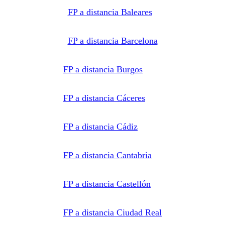
impartan la
FP a distancia Baleares
formación
solicitada.
Derechos:
Acceder,
rectificar y
FP a distancia Barcelona
suprimir
los datos,
así como
otros
FP a distancia Burgos
derechos,
como se
explica en
la
FP a distancia Cáceres
información
adicional.
Información
adicional:
Puede
FP a distancia Cádiz
consultar
la
información
detallada
FP a distancia Cantabria
en nuestra
Política de
Privacidad
.
FP a distancia Castellón
FP a distancia Ciudad Real