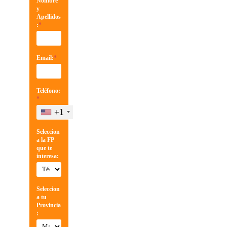
Nombre
y
Apellidos
:
*
Email:
*
Teléfono:
*
+1
Seleccion
a la FP
que te
interesa:
Seleccion
a tu
Provincia
: