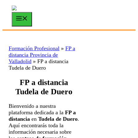
Saltar
al
contenido
Menú
Formación Profesional
»
FP a
distancia Provincia de
Valladolid
»
FP a distancia
Tudela de Duero
FP a distancia
Tudela de Duero
Bienvenido a nuestra
plataforma dedicada a la
FP a
distancia
en
Tudela de Duero
.
Aquí encontrarás toda la
información necesaria sobre