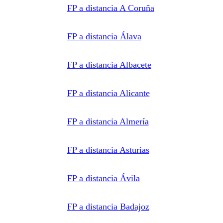
al centro
FP a distancia A Coruña
de
formación
correspondiente
para que
pueda
FP a distancia Álava
contactar e
informar
por
teléfono,
FP a distancia Albacete
correo
electrónico,
SMS,
WhatsApp
FP a distancia Alicante
u otros
medios
electrónicos
equivalentes.
Legitimación:
FP a distancia Almería
Consentimiento
del
interesado.
Destinatarios:
Centros
FP a distancia Asturias
de
formación
profesional,
escuelas de
FP a distancia Ávila
negocios,
universidades
o centros
formativos
privados
FP a distancia Badajoz
y/o
públicos
que