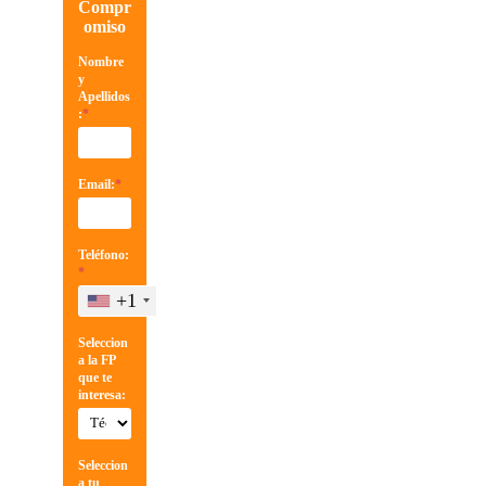
Compr
omiso
Nombre
y
Apellidos
:
*
Email:
*
Teléfono:
*
+1
Seleccion
a la FP
que te
interesa:
Seleccion
a tu