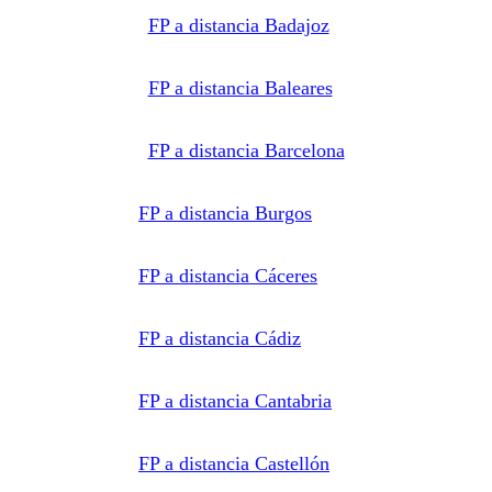
formativos
privados
FP a distancia Badajoz
y/o
públicos
que
impartan la
FP a distancia Baleares
formación
solicitada.
Derechos:
Acceder,
rectificar y
FP a distancia Barcelona
suprimir
los datos,
así como
otros
FP a distancia Burgos
derechos,
como se
explica en
la
FP a distancia Cáceres
información
adicional.
Información
adicional:
Puede
FP a distancia Cádiz
consultar
la
información
detallada
FP a distancia Cantabria
en nuestra
Política de
Privacidad
.
FP a distancia Castellón