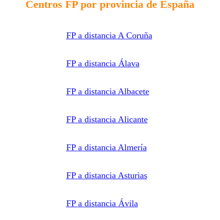
Centros FP por provincia de España
solicitada
y
comunicar
los datos
al centro
FP a distancia A Coruña
de
formación
correspondiente
para que
pueda
FP a distancia Álava
contactar e
informar
por
teléfono,
FP a distancia Albacete
correo
electrónico,
SMS,
WhatsApp
FP a distancia Alicante
u otros
medios
electrónicos
equivalentes.
Legitimación:
FP a distancia Almería
Consentimiento
del
interesado.
Destinatarios:
Centros
FP a distancia Asturias
de
formación
profesional,
escuelas de
FP a distancia Ávila
negocios,
universidades
o centros