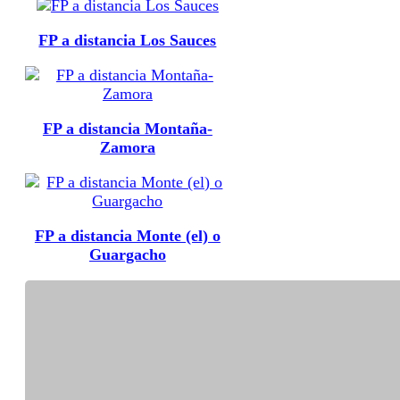
FP a distancia Los Sauces
FP a distancia Montaña-
Zamora
FP a distancia Monte (el) o
Guargacho
FP a distancia Playa de San
Juan