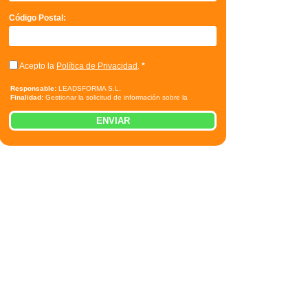
Código Postal:
Acepto la
Política de Privacidad
.
*
Responsable:
LEADSFORMA S.L.
Finalidad:
Gestionar la solicitud de información sobre la
formación indicada, enviar información relacionada con la
formación solicitada y comunicar los datos al centro de
ENVIAR
formación correspondiente para que pueda contactar e informar
por teléfono, correo electrónico, SMS, WhatsApp u otros medios
electrónicos equivalentes.
Legitimación:
Consentimiento del interesado.
Destinatarios:
Centros de formación profesional, escuelas de
negocios, universidades o centros formativos privados y/o
públicos que impartan la formación solicitada.
Derechos:
Acceder, rectificar y suprimir los datos, así como otros
derechos, como se explica en la información adicional.
Información adicional:
Puede consultar la información
detallada en nuestra
Política de Privacidad
.