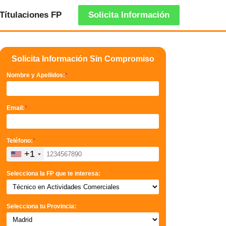
Títulaciones FP
Solicita Información
Solicita Información Sin Compromiso
Nombre y Apellidos:
*
Email:
*
Teléfono:
*
+1
Selecciona la FP que te interesa:
Selecciona tu Provincia: