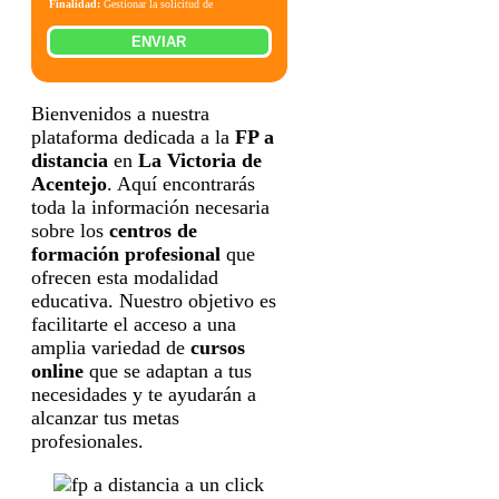
Finalidad:
Gestionar la solicitud de
información sobre la formación indicada, enviar
información relacionada con la formación
ENVIAR
solicitada y comunicar los datos al centro de
formación correspondiente para que pueda
contactar e informar por teléfono, correo
electrónico, SMS, WhatsApp u otros medios
electrónicos equivalentes.
Bienvenidos a nuestra
Legitimación:
Consentimiento del interesado.
plataforma dedicada a la
FP a
Destinatarios:
Centros de formación
profesional, escuelas de negocios, universidades
distancia
en
La Victoria de
o centros formativos privados y/o públicos que
impartan la formación solicitada.
Acentejo
. Aquí encontrarás
Derechos:
Acceder, rectificar y suprimir los
toda la información necesaria
datos, así como otros derechos, como se explica
en la información adicional.
sobre los
centros de
Información adicional:
Puede consultar la
formación profesional
que
información detallada en nuestra
Política de
Privacidad
.
ofrecen esta modalidad
educativa. Nuestro objetivo es
facilitarte el acceso a una
amplia variedad de
cursos
online
que se adaptan a tus
necesidades y te ayudarán a
alcanzar tus metas
profesionales.