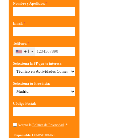
Nombre y Apellidos:
*
Email:
*
Teléfono:
*
+1
Selecciona la FP que te interesa:
Selecciona tu Provincia:
Código Postal:
Acepto la
Política de Privacidad
.
*
Responsable:
LEADSFORMA S.L.