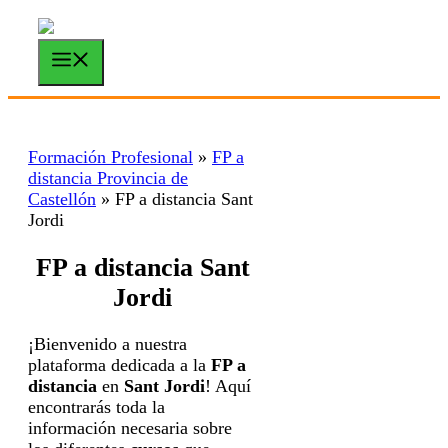
Saltar
al
contenido
Menú
Formación Profesional
»
FP a
distancia Provincia de
Castellón
»
FP a distancia Sant
Jordi
FP a distancia Sant
Jordi
¡Bienvenido a nuestra
plataforma dedicada a la
FP a
distancia
en
Sant Jordi
! Aquí
encontrarás toda la
información necesaria sobre