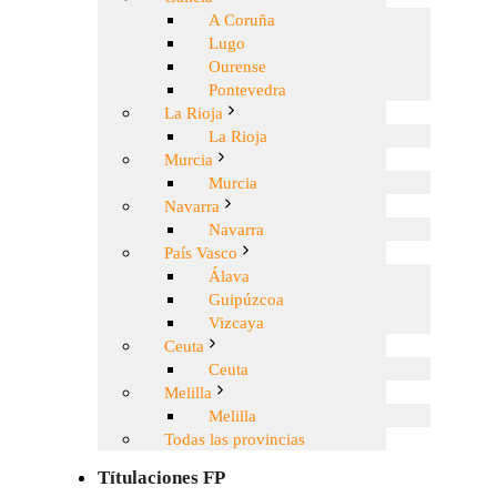
A Coruña
Lugo
Ourense
Pontevedra
La Rioja
La Rioja
Murcia
Murcia
Navarra
Navarra
País Vasco
Álava
Guipúzcoa
Vizcaya
Ceuta
Ceuta
Melilla
Melilla
Todas las provincias
Títulaciones FP