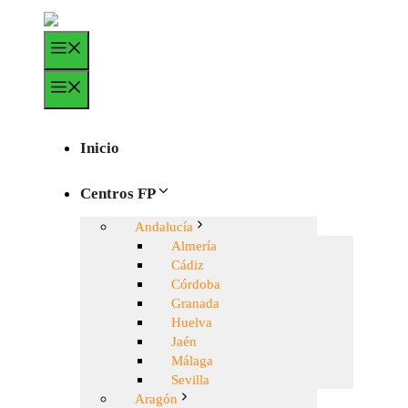
Saltar
al
Menú
contenido
Menú
Inicio
Centros FP
Andalucía
Almería
Cádiz
Córdoba
Granada
Huelva
Jaén
Málaga
Sevilla
Aragón