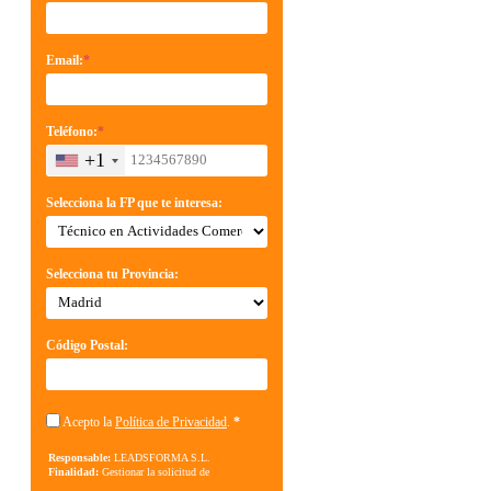
Email:
*
Teléfono:
*
+1
Selecciona la FP que te interesa:
Selecciona tu Provincia:
Código Postal:
Acepto la
Política de Privacidad
.
*
Responsable:
LEADSFORMA S.L.
Finalidad:
Gestionar la solicitud de
información sobre la formación indicada, enviar