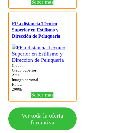
Saber más
FP a distancia Técnico
Superior en Estilismo y
Dirección de Peluquería
Grado:
Grado Superior
Área:
Imagen personal
Horas:
2000h
Saber más
Ver toda la oferta
formativa