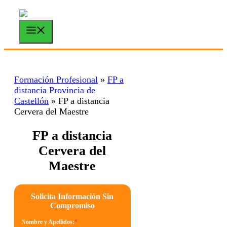
Saltar
al
contenido
Menú
Formación Profesional
»
FP a
distancia Provincia de
Castellón
»
FP a distancia
Cervera del Maestre
FP a distancia
Cervera del
Maestre
Solicita Información Sin
Compromiso
Nombre y Apellidos:
*