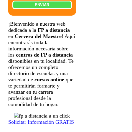
información relacionada con la formación
ENVIAR
solicitada y comunicar los datos al centro de
formación correspondiente para que pueda
contactar e informar por teléfono, correo
electrónico, SMS, WhatsApp u otros medios
electrónicos equivalentes.
¡Bienvenido a nuestra web
Legitimación:
Consentimiento del interesado.
dedicada a la
FP a distancia
Destinatarios:
Centros de formación
profesional, escuelas de negocios, universidades
en
Cervera del Maestre
! Aquí
o centros formativos privados y/o públicos que
impartan la formación solicitada.
encontrarás toda la
Derechos:
Acceder, rectificar y suprimir los
información necesaria sobre
datos, así como otros derechos, como se explica
en la información adicional.
los
centros de FP a distancia
Información adicional:
Puede consultar la
disponibles en tu localidad. Te
información detallada en nuestra
Política de
Privacidad
.
ofrecemos un completo
directorio de escuelas y una
variedad de
cursos online
que
te permitirán formarte y
avanzar en tu carrera
profesional desde la
comodidad de tu hogar.
Solicitar Información GRATIS