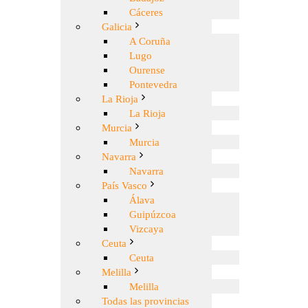
Cáceres
Galicia
A Coruña
Lugo
Ourense
Pontevedra
La Rioja
La Rioja
Murcia
Murcia
Navarra
Navarra
País Vasco
Álava
Guipúzcoa
Vizcaya
Ceuta
Ceuta
Melilla
Melilla
Todas las provincias