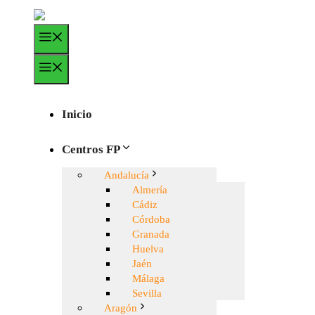
Saltar
al
Menú
contenido
Menú
Inicio
Centros FP
Andalucía
Almería
Cádiz
Córdoba
Granada
Huelva
Jaén
Málaga
Sevilla
Aragón