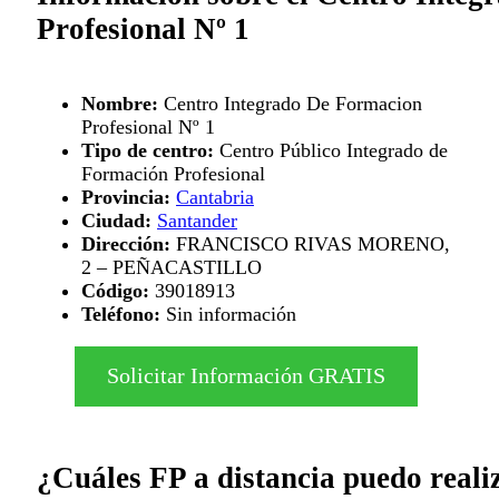
Profesional Nº 1
Nombre:
Centro Integrado De Formacion
Profesional Nº 1
Tipo de centro:
Centro Público Integrado de
Formación Profesional
Provincia:
Cantabria
Ciudad:
Santander
Dirección:
FRANCISCO RIVAS MORENO,
2 – PEÑACASTILLO
Código:
39018913
Teléfono:
Sin información
Solicitar Información GRATIS
¿Cuáles FP a distancia puedo reali