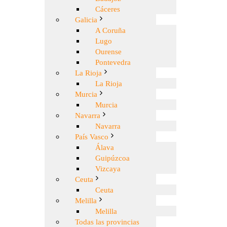
Cáceres
Galicia
A Coruña
Lugo
Ourense
Pontevedra
La Rioja
La Rioja
Murcia
Murcia
Navarra
Navarra
País Vasco
Álava
Guipúzcoa
Vizcaya
Ceuta
Ceuta
Melilla
Melilla
Todas las provincias