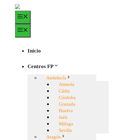
Saltar
al
Menú
contenido
Menú
Inicio
Centros FP
Andalucía
Almería
Cádiz
Córdoba
Granada
Huelva
Jaén
Málaga
Sevilla
Aragón