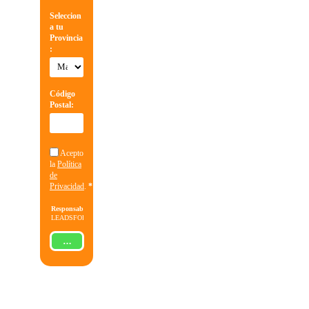
Seleccion
a tu
Provincia
:
Código
Postal:
Acepto
la
Política
de
Privacidad
.
*
Responsable:
LEADSFORMA
S.L.
Finalidad:
Gestionar
ENVIAR
la solicitud
de
información
sobre la
formación
indicada,
enviar
información