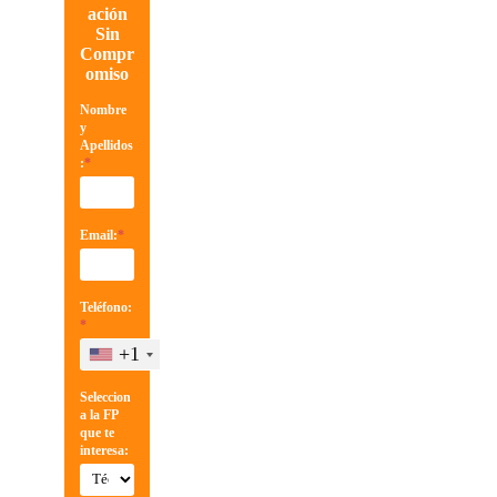
ación
Sin
Compr
omiso
Nombre
y
Apellidos
:
*
Email:
*
Teléfono:
*
+1
Seleccion
a la FP
que te
interesa: