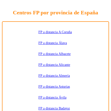
relacionada
con la
formación
Centros FP por provincia de España
solicitada
y
comunicar
los datos
al centro
de
formación
FP a distancia A Coruña
correspondiente
para que
pueda
FP a distancia Álava
contactar e
informar
por
FP a distancia Albacete
teléfono,
correo
electrónico,
SMS,
FP a distancia Alicante
WhatsApp
u otros
medios
FP a distancia Almería
electrónicos
equivalentes.
Legitimación:
FP a distancia Asturias
Consentimiento
del
interesado.
Destinatarios:
Centros
FP a distancia Ávila
de
formación
profesional,
FP a distancia Badajoz
escuelas de