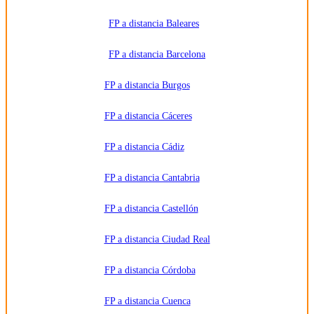
negocios,
universidades
o centros
FP a distancia Baleares
formativos
privados
y/o
FP a distancia Barcelona
públicos
que
impartan la
FP a distancia Burgos
formación
solicitada.
Derechos:
Acceder,
FP a distancia Cáceres
rectificar y
suprimir
los datos,
FP a distancia Cádiz
así como
otros
derechos,
como se
FP a distancia Cantabria
explica en
la
información
FP a distancia Castellón
adicional.
Información
adicional:
FP a distancia Ciudad Real
Puede
consultar
la
información
FP a distancia Córdoba
detallada
en nuestra
Política de
FP a distancia Cuenca
Privacidad
.