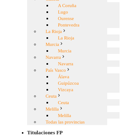
A Coruña
Lugo
Ourense
Pontevedra
La Rioja
La Rioja
Murcia
Murcia
Navarra
Navarra
País Vasco
Álava
Guipúzcoa
Vizcaya
Ceuta
Ceuta
Melilla
Melilla
Todas las provincias
Títulaciones FP