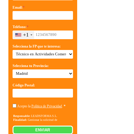
Email:
*
Teléfono:
*
+1
Selecciona la FP que te interesa:
Selecciona tu Provincia:
Código Postal:
Acepto la
Política de Privacidad
.
*
Responsable:
LEADSFORMA S.L.
Finalidad:
Gestionar la solicitud de
información sobre la formación indicada, enviar
información relacionada con la formación
ENVIAR
solicitada y comunicar los datos al centro de