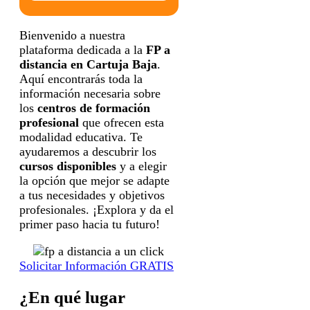
formación correspondiente para que pueda
contactar e informar por teléfono, correo
electrónico, SMS, WhatsApp u otros medios
electrónicos equivalentes.
Bienvenido a nuestra
Legitimación:
Consentimiento del interesado.
plataforma dedicada a la
FP a
Destinatarios:
Centros de formación
profesional, escuelas de negocios, universidades
distancia en Cartuja Baja
.
o centros formativos privados y/o públicos que
impartan la formación solicitada.
Aquí encontrarás toda la
Derechos:
Acceder, rectificar y suprimir los
información necesaria sobre
datos, así como otros derechos, como se explica
en la información adicional.
los
centros de formación
Información adicional:
Puede consultar la
profesional
que ofrecen esta
información detallada en nuestra
Política de
Privacidad
.
modalidad educativa. Te
ayudaremos a descubrir los
cursos disponibles
y a elegir
la opción que mejor se adapte
a tus necesidades y objetivos
profesionales. ¡Explora y da el
primer paso hacia tu futuro!
Solicitar Información GRATIS
¿En qué lugar