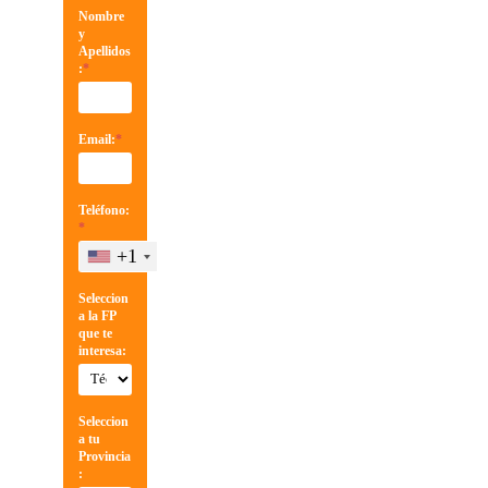
Nombre
y
Apellidos
:
*
Email:
*
Teléfono:
*
+1
Seleccion
a la FP
que te
interesa:
Seleccion
a tu
Provincia
: