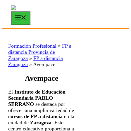
Saltar
al
contenido
Menú
Formación Profesional
»
FP a
distancia Provincia de
Zaragoza
»
FP a distancia
Zaragoza
»
Avempace
Avempace
El
Instituto de Educación
Secundaria PABLO
SERRANO
se destaca por
ofrecer una amplia variedad de
cursos de FP a distancia
en la
ciudad de
Zaragoza
. Este
centro educativo proporciona a