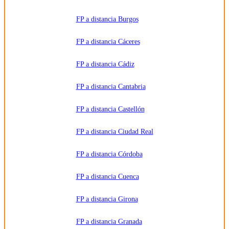
que
impartan la
FP a distancia Burgos
formación
solicitada.
Derechos:
Acceder,
FP a distancia Cáceres
rectificar y
suprimir
los datos,
FP a distancia Cádiz
así como
otros
derechos,
como se
FP a distancia Cantabria
explica en
la
información
FP a distancia Castellón
adicional.
Información
adicional:
FP a distancia Ciudad Real
Puede
consultar
la
información
FP a distancia Córdoba
detallada
en nuestra
Política de
FP a distancia Cuenca
Privacidad
.
FP a distancia Girona
FP a distancia Granada