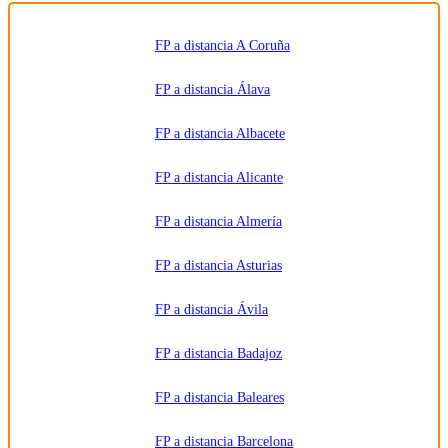
los datos
al centro
de
formación
FP a distancia A Coruña
correspondiente
para que
pueda
FP a distancia Álava
contactar e
informar
por
FP a distancia Albacete
teléfono,
correo
electrónico,
SMS,
FP a distancia Alicante
WhatsApp
u otros
medios
FP a distancia Almería
electrónicos
equivalentes.
Legitimación:
FP a distancia Asturias
Consentimiento
del
interesado.
Destinatarios:
Centros
FP a distancia Ávila
de
formación
profesional,
FP a distancia Badajoz
escuelas de
negocios,
universidades
o centros
FP a distancia Baleares
formativos
privados
y/o
FP a distancia Barcelona
públicos