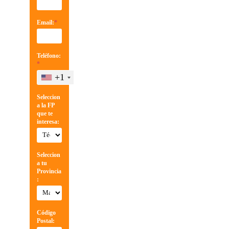
Email:
*
Teléfono:
*
+1
Seleccion
a la FP
que te
interesa:
Seleccion
a tu
Provincia
:
Código
Postal: