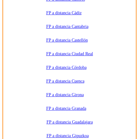
rectificar y
suprimir
los datos,
FP a distancia Cádiz
así como
otros
derechos,
como se
FP a distancia Cantabria
explica en
la
información
FP a distancia Castellón
adicional.
Información
adicional:
FP a distancia Ciudad Real
Puede
consultar
la
información
FP a distancia Córdoba
detallada
en nuestra
Política de
FP a distancia Cuenca
Privacidad
.
FP a distancia Girona
FP a distancia Granada
FP a distancia Guadalajara
FP a distancia Gipuzkoa