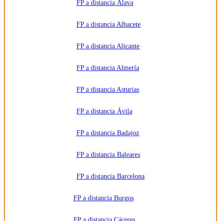
FP a distancia Álava
contactar e
informar
por
FP a distancia Albacete
teléfono,
correo
electrónico,
SMS,
FP a distancia Alicante
WhatsApp
u otros
medios
FP a distancia Almería
electrónicos
equivalentes.
Legitimación:
FP a distancia Asturias
Consentimiento
del
interesado.
Destinatarios:
Centros
FP a distancia Ávila
de
formación
profesional,
FP a distancia Badajoz
escuelas de
negocios,
universidades
o centros
FP a distancia Baleares
formativos
privados
y/o
FP a distancia Barcelona
públicos
que
impartan la
FP a distancia Burgos
formación
solicitada.
Derechos:
Acceder,
FP a distancia Cáceres