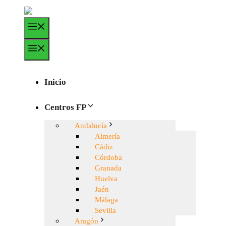
Saltar
al
Menú
contenido
Menú
Inicio
Centros FP
Andalucía
Almería
Cádiz
Córdoba
Granada
Huelva
Jaén
Málaga
Sevilla
Aragón