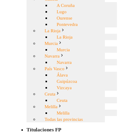
A Coruña
Lugo
Ourense
Pontevedra
La Rioja
La Rioja
Murcia
Murcia
Navarra
Navarra
País Vasco
Álava
Guipúzcoa
Vizcaya
Ceuta
Ceuta
Melilla
Melilla
Todas las provincias
Títulaciones FP