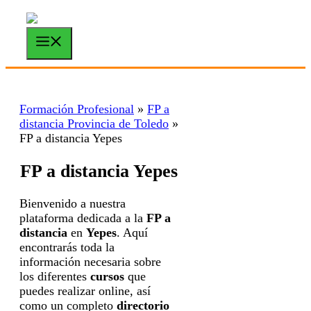
Saltar
al
contenido
Menú
Formación Profesional
»
FP a
distancia Provincia de Toledo
»
FP a distancia Yepes
FP a distancia Yepes
Bienvenido a nuestra
plataforma dedicada a la
FP a
distancia
en
Yepes
. Aquí
encontrarás toda la
información necesaria sobre
los diferentes
cursos
que
puedes realizar online, así
como un completo
directorio