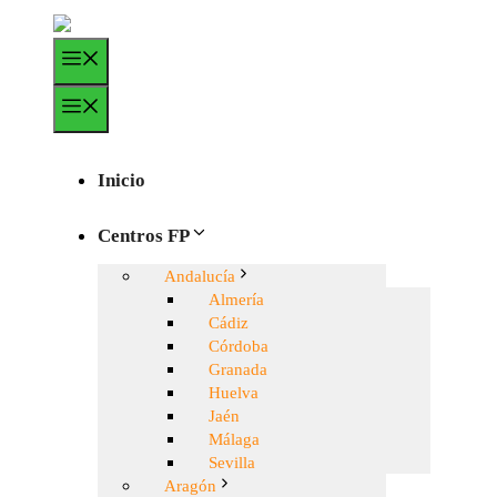
Saltar
al
Menú
contenido
Menú
Inicio
Centros FP
Andalucía
Almería
Cádiz
Córdoba
Granada
Huelva
Jaén
Málaga
Sevilla
Aragón