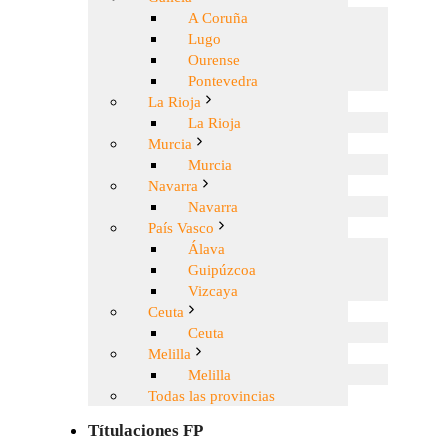
A Coruña
Lugo
Ourense
Pontevedra
La Rioja
La Rioja
Murcia
Murcia
Navarra
Navarra
País Vasco
Álava
Guipúzcoa
Vizcaya
Ceuta
Ceuta
Melilla
Melilla
Todas las provincias
Títulaciones FP