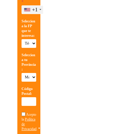
*
+1
Seleccion
a la FP
que te
interesa:
Seleccion
a tu
Provincia
:
Código
Postal:
Acepto
la
Política
de
Privacidad
.
*