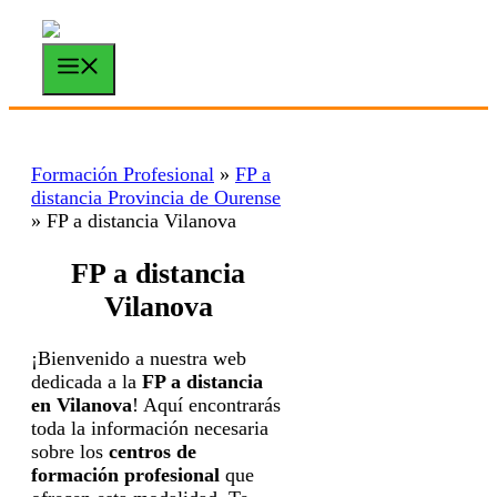
Saltar
al
contenido
Menú
Formación Profesional
»
FP a
distancia Provincia de Ourense
»
FP a distancia Vilanova
FP a distancia
Vilanova
¡Bienvenido a nuestra web
dedicada a la
FP a distancia
en Vilanova
! Aquí encontrarás
toda la información necesaria
sobre los
centros de
formación profesional
que