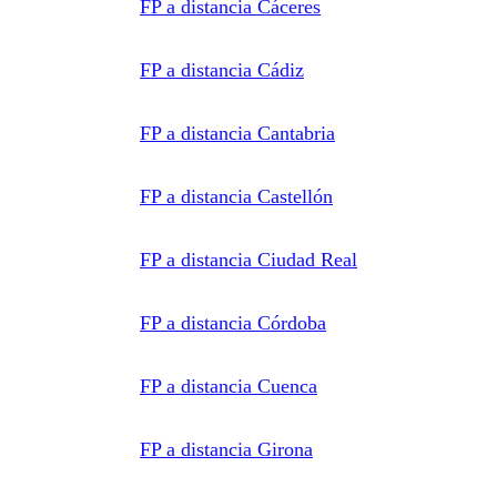
FP a distancia Cáceres
información
adicional.
Información
adicional:
Puede
FP a distancia Cádiz
consultar
la
información
detallada
FP a distancia Cantabria
en nuestra
Política de
Privacidad
.
FP a distancia Castellón
FP a distancia Ciudad Real
FP a distancia Córdoba
FP a distancia Cuenca
FP a distancia Girona