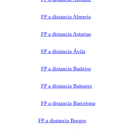
medios
electrónicos
equivalentes.
Legitimación:
FP a distancia Almería
Consentimiento
del
interesado.
Destinatarios:
Centros
FP a distancia Asturias
de
formación
profesional,
escuelas de
FP a distancia Ávila
negocios,
universidades
o centros
formativos
privados
FP a distancia Badajoz
y/o
públicos
que
impartan la
FP a distancia Baleares
formación
solicitada.
Derechos:
Acceder,
rectificar y
FP a distancia Barcelona
suprimir
los datos,
así como
otros
FP a distancia Burgos
derechos,
como se
explica en
la