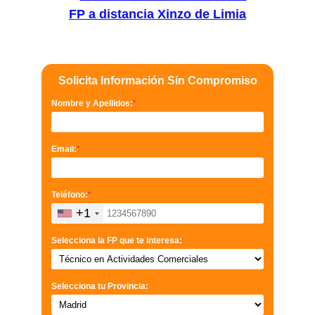
FP a distancia Xinzo de Limia
Solicita Información Sin Compromiso
Nombre y Apellidos:
*
Email:
*
Teléfono:
*
+1
Selecciona la FP que te interesa:
Selecciona tu Provincia: