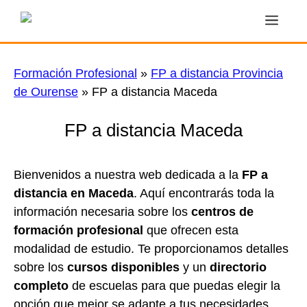
Saltar
Men
al
contenido
Formación Profesional
»
FP a distancia Provincia
de Ourense
»
FP a distancia Maceda
FP a distancia Maceda
Bienvenidos a nuestra web dedicada a la
FP a
distancia en Maceda
. Aquí encontrarás toda la
información necesaria sobre los
centros de
formación profesional
que ofrecen esta
modalidad de estudio. Te proporcionamos detalles
sobre los
cursos disponibles
y un
directorio
completo
de escuelas para que puedas elegir la
opción que mejor se adapte a tus necesidades