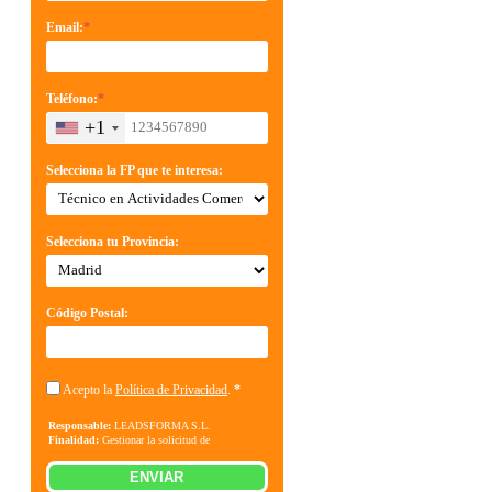
Email:
*
Teléfono:
*
+1
Selecciona la FP que te interesa:
Selecciona tu Provincia:
Código Postal:
Acepto la
Política de Privacidad
.
*
Responsable:
LEADSFORMA S.L.
Finalidad:
Gestionar la solicitud de
información sobre la formación indicada, enviar
información relacionada con la formación
ENVIAR
solicitada y comunicar los datos al centro de