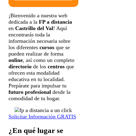
formación correspondiente para que pueda
contactar e informar por teléfono, correo
electrónico, SMS, WhatsApp u otros medios
electrónicos equivalentes.
¡Bienvenido a nuestra web
Legitimación:
Consentimiento del interesado.
dedicada a la
FP a distancia
Destinatarios:
Centros de formación
profesional, escuelas de negocios, universidades
en
Castrillo del Val
! Aquí
o centros formativos privados y/o públicos que
impartan la formación solicitada.
encontrarás toda la
Derechos:
Acceder, rectificar y suprimir los
información necesaria sobre
datos, así como otros derechos, como se explica
en la información adicional.
los diferentes
cursos
que se
Información adicional:
Puede consultar la
pueden realizar de forma
información detallada en nuestra
Política de
Privacidad
.
online
, así como un completo
directorio
de los
centros
que
ofrecen esta modalidad
educativa en tu localidad.
Prepárate para impulsar tu
futuro profesional
desde la
comodidad de tu hogar.
Solicitar Información GRATIS
¿En qué lugar se