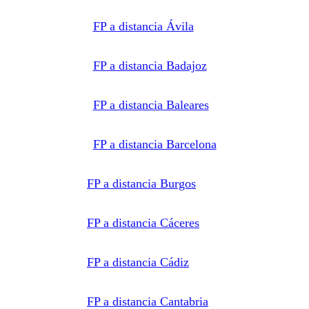
profesional,
escuelas de
FP a distancia Ávila
negocios,
universidades
o centros
formativos
privados
FP a distancia Badajoz
y/o
públicos
que
impartan la
FP a distancia Baleares
formación
solicitada.
Derechos:
Acceder,
rectificar y
FP a distancia Barcelona
suprimir
los datos,
así como
otros
FP a distancia Burgos
derechos,
como se
explica en
la
FP a distancia Cáceres
información
adicional.
Información
adicional:
Puede
FP a distancia Cádiz
consultar
la
información
detallada
FP a distancia Cantabria
en nuestra