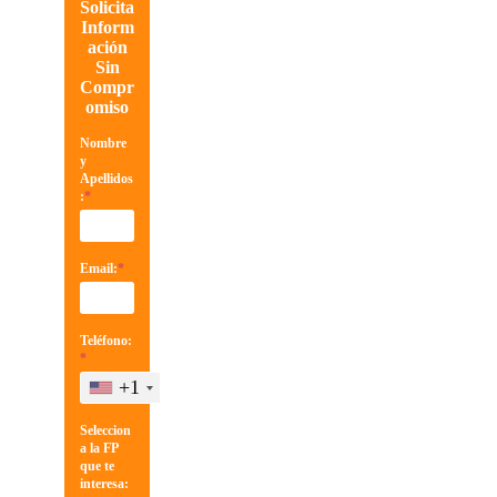
Solicita
Inform
ación
Sin
Compr
omiso
Nombre
y
Apellidos
:
*
Email:
*
Teléfono:
*
+1
Seleccion
a la FP
que te
interesa: