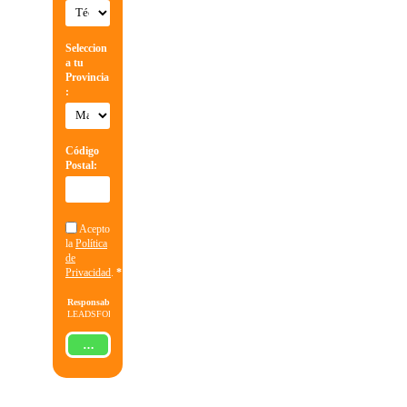
Seleccion
a tu
Provincia
:
Código
Postal:
Acepto
la
Política
de
Privacidad
.
*
Responsable:
LEADSFORMA
S.L.
Finalidad:
Gestionar
ENVIAR
la solicitud
de
información
sobre la
formación