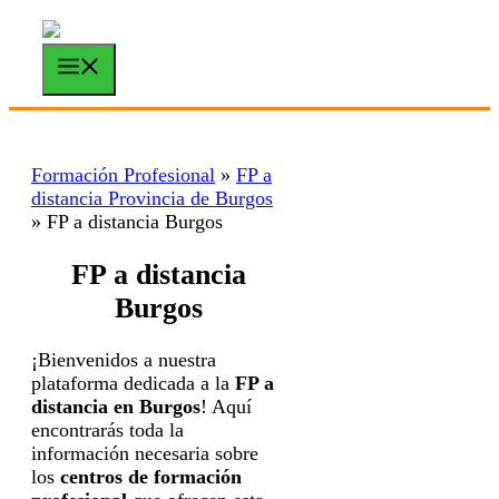
Saltar
al
contenido
Menú
Formación Profesional
»
FP a
distancia Provincia de Burgos
»
FP a distancia Burgos
FP a distancia
Burgos
¡Bienvenidos a nuestra
plataforma dedicada a la
FP a
distancia en Burgos
! Aquí
encontrarás toda la
información necesaria sobre
los
centros de formación