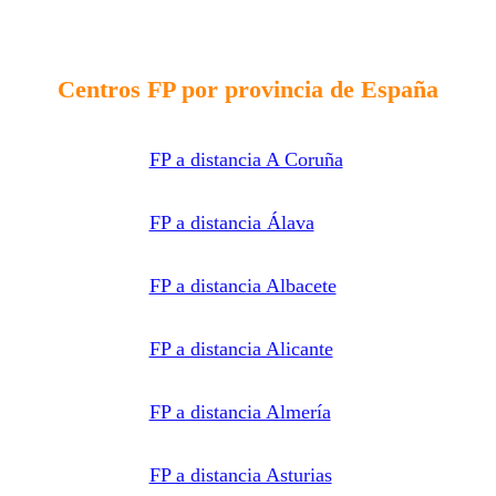
indicada,
enviar
información
relacionada
con la
formación
Centros FP por provincia de España
solicitada
y
comunicar
los datos
al centro
FP a distancia A Coruña
de
formación
correspondiente
para que
pueda
FP a distancia Álava
contactar e
informar
por
teléfono,
FP a distancia Albacete
correo
electrónico,
SMS,
WhatsApp
FP a distancia Alicante
u otros
medios
electrónicos
equivalentes.
Legitimación:
FP a distancia Almería
Consentimiento
del
interesado.
Destinatarios:
Centros
FP a distancia Asturias
de
formación