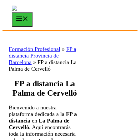
Saltar
al
contenido
Menú
Formación Profesional
»
FP a
distancia Provincia de
Barcelona
»
FP a distancia La
Palma de Cervelló
FP a distancia La
Palma de Cervelló
Bienvenido a nuestra
plataforma dedicada a la
FP a
distancia
en
La Palma de
Cervelló
. Aquí encontrarás
toda la información necesaria