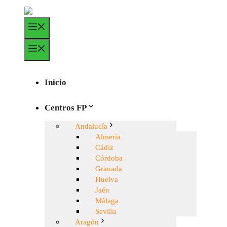
Saltar
al
Menú
contenido
Menú
Inicio
Centros FP
Andalucía
Almería
Cádiz
Córdoba
Granada
Huelva
Jaén
Málaga
Sevilla
Aragón