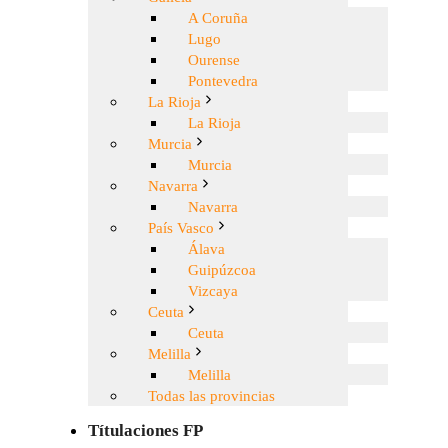
A Coruña
Lugo
Ourense
Pontevedra
La Rioja
La Rioja
Murcia
Murcia
Navarra
Navarra
País Vasco
Álava
Guipúzcoa
Vizcaya
Ceuta
Ceuta
Melilla
Melilla
Todas las provincias
Títulaciones FP