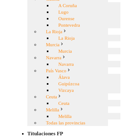
A Coruña
Lugo
Ourense
Pontevedra
La Rioja
La Rioja
Murcia
Murcia
Navarra
Navarra
País Vasco
Álava
Guipúzcoa
Vizcaya
Ceuta
Ceuta
Melilla
Melilla
Todas las provincias
Títulaciones FP