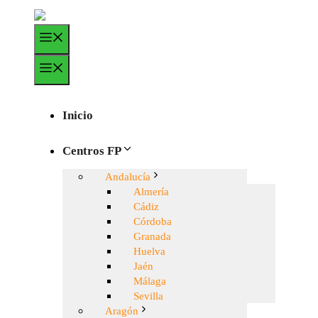
Saltar
al
Menú
contenido
Menú
Inicio
Centros FP
Andalucía
Almería
Cádiz
Córdoba
Granada
Huelva
Jaén
Málaga
Sevilla
Aragón