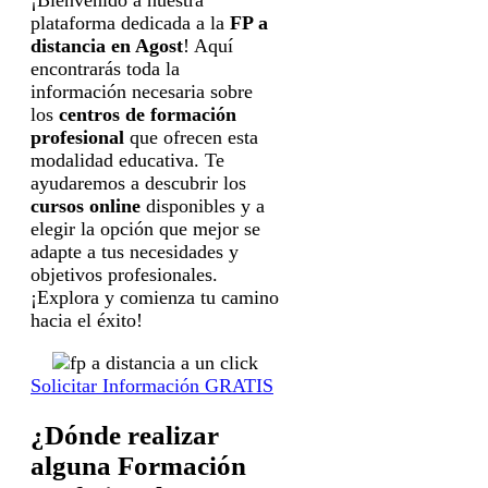
¡Bienvenido a nuestra
Legitimación:
Consentimiento del interesado.
plataforma dedicada a la
FP a
Destinatarios:
Centros de formación
profesional, escuelas de negocios, universidades
distancia en Agost
! Aquí
o centros formativos privados y/o públicos que
impartan la formación solicitada.
encontrarás toda la
Derechos:
Acceder, rectificar y suprimir los
información necesaria sobre
datos, así como otros derechos, como se explica
en la información adicional.
los
centros de formación
Información adicional:
Puede consultar la
profesional
que ofrecen esta
información detallada en nuestra
Política de
Privacidad
.
modalidad educativa. Te
ayudaremos a descubrir los
cursos online
disponibles y a
elegir la opción que mejor se
adapte a tus necesidades y
objetivos profesionales.
¡Explora y comienza tu camino
hacia el éxito!
Solicitar Información GRATIS
¿Dónde realizar
alguna Formación