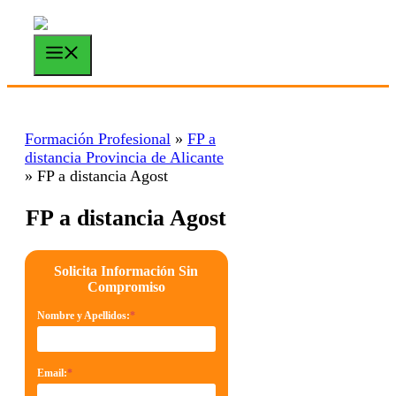
Saltar
al
contenido
Menú
Formación Profesional
»
FP a
distancia Provincia de Alicante
»
FP a distancia Agost
FP a distancia Agost
Solicita Información Sin
Compromiso
Nombre y Apellidos:
*
Email:
*