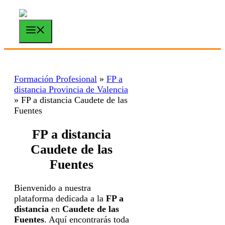
Saltar
al
contenido
Menú
Formación Profesional
»
FP a
distancia Provincia de Valencia
»
FP a distancia Caudete de las
Fuentes
FP a distancia
Caudete de las
Fuentes
Bienvenido a nuestra
plataforma dedicada a la
FP a
distancia
en
Caudete de las
Fuentes
. Aquí encontrarás toda