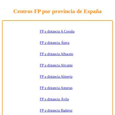
relacionada
con la
formación
Centros FP por provincia de España
solicitada
y
comunicar
los datos
al centro
de
formación
FP a distancia A Coruña
correspondiente
para que
pueda
FP a distancia Álava
contactar e
informar
por
FP a distancia Albacete
teléfono,
correo
electrónico,
SMS,
FP a distancia Alicante
WhatsApp
u otros
medios
FP a distancia Almería
electrónicos
equivalentes.
Legitimación:
FP a distancia Asturias
Consentimiento
del
interesado.
Destinatarios:
Centros
FP a distancia Ávila
de
formación
profesional,
FP a distancia Badajoz
escuelas de
negocios,