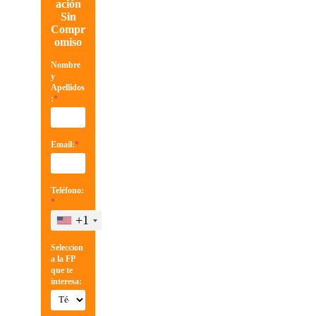
ación
Sin
Compr
omiso
Nombre
y
Apellidos
:
*
Email:
*
Teléfono:
*
+1
Seleccion
a la FP
que te
interesa: