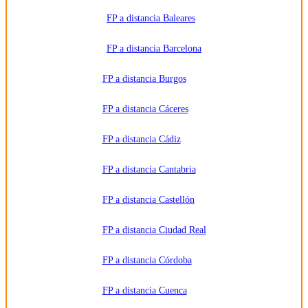
universidades
o centros
FP a distancia Baleares
formativos
privados
y/o
FP a distancia Barcelona
públicos
que
impartan la
FP a distancia Burgos
formación
solicitada.
Derechos:
Acceder,
FP a distancia Cáceres
rectificar y
suprimir
los datos,
FP a distancia Cádiz
así como
otros
derechos,
como se
FP a distancia Cantabria
explica en
la
información
FP a distancia Castellón
adicional.
Información
adicional:
FP a distancia Ciudad Real
Puede
consultar
la
información
FP a distancia Córdoba
detallada
en nuestra
Política de
FP a distancia Cuenca
Privacidad
.