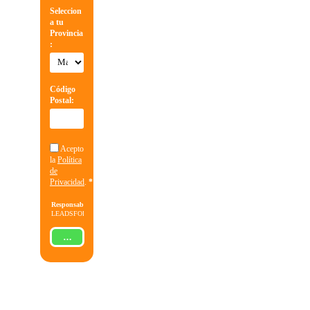
Seleccion
a tu
Provincia
:
Código
Postal:
Acepto
la
Política
de
Privacidad
.
*
Responsable:
LEADSFORMA
S.L.
Finalidad:
Gestionar
ENVIAR
la solicitud
de
información
sobre la
formación
indicada,
enviar
información