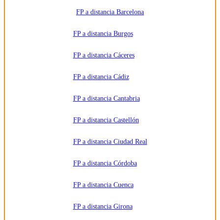
privados
y/o
FP a distancia Barcelona
públicos
que
impartan la
FP a distancia Burgos
formación
solicitada.
Derechos:
Acceder,
FP a distancia Cáceres
rectificar y
suprimir
los datos,
FP a distancia Cádiz
así como
otros
derechos,
como se
FP a distancia Cantabria
explica en
la
información
FP a distancia Castellón
adicional.
Información
adicional:
FP a distancia Ciudad Real
Puede
consultar
la
información
FP a distancia Córdoba
detallada
en nuestra
Política de
FP a distancia Cuenca
Privacidad
.
FP a distancia Girona