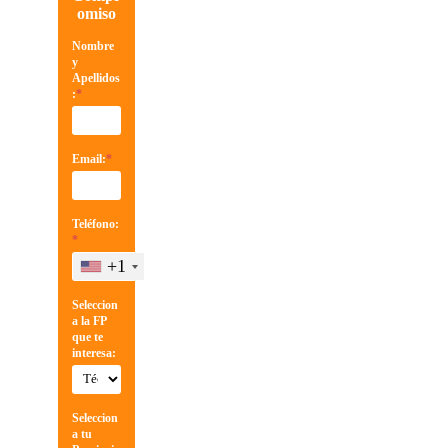
omiso
Nombre
y
Apellidos
:
*
Email:
*
Teléfono:
*
+1
Seleccion
a la FP
que te
interesa:
Seleccion
a tu