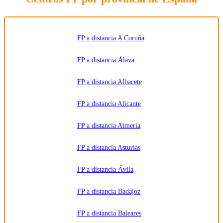
y
comunicar
los datos
al centro
de
formación
FP a distancia A Coruña
correspondiente
para que
pueda
FP a distancia Álava
contactar e
informar
por
FP a distancia Albacete
teléfono,
correo
electrónico,
SMS,
FP a distancia Alicante
WhatsApp
u otros
medios
FP a distancia Almería
electrónicos
equivalentes.
Legitimación:
FP a distancia Asturias
Consentimiento
del
interesado.
Destinatarios:
Centros
FP a distancia Ávila
de
formación
profesional,
FP a distancia Badajoz
escuelas de
negocios,
universidades
o centros
FP a distancia Baleares
formativos