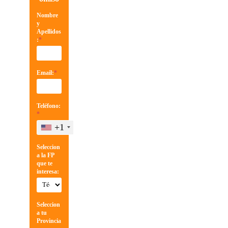
Nombre
y
Apellidos
:
*
Email:
*
Teléfono:
*
+1
Seleccion
a la FP
que te
interesa:
Seleccion
a tu
Provincia