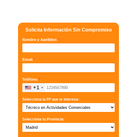
Solicita Información Sin Compromiso
Nombre y Apellidos:
*
Email:
*
Teléfono:
*
+1
Selecciona la FP que te interesa:
Selecciona tu Provincia: