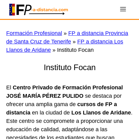
Saltar
Men
al
contenido
Formación Profesional
»
FP a distancia Provincia
de Santa Cruz de Tenerife
»
FP a distancia Los
Llanos de Aridane
»
Instituto Focan
Instituto Focan
El
Centro Privado de Formación Profesional
JOSÉ MARÍA PÉREZ PULIDO
se destaca por
ofrecer una amplia gama de
cursos de FP a
distancia
en la ciudad de
Los Llanos de Aridane
.
Este centro se compromete a proporcionar una
educación de calidad, adaptándose a las
necesidades de los estudiantes que buscan