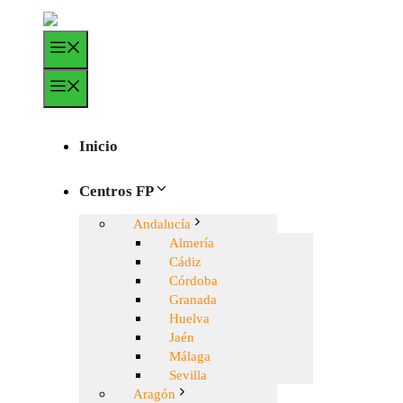
Saltar
al
Menú
contenido
Menú
Inicio
Centros FP
Andalucía
Almería
Cádiz
Córdoba
Granada
Huelva
Jaén
Málaga
Sevilla
Aragón