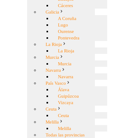
Cáceres
Galicia
A Coruña
Lugo
Ourense
Pontevedra
La Rioja
La Rioja
Murcia
Murcia
Navarra
Navarra
País Vasco
Álava
Guipúzcoa
Vizcaya
Ceuta
Ceuta
Melilla
Melilla
Todas las provincias