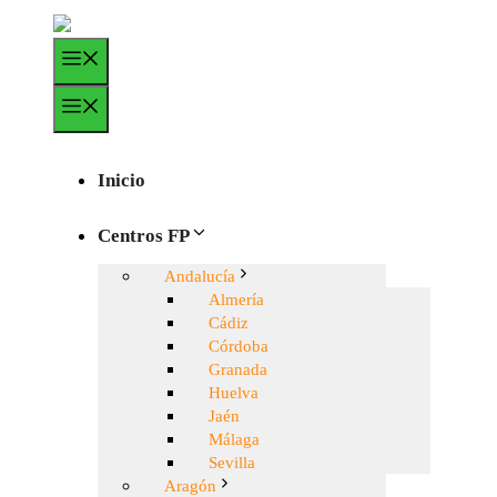
Saltar
al
Menú
contenido
Menú
Inicio
Centros FP
Andalucía
Almería
Cádiz
Córdoba
Granada
Huelva
Jaén
Málaga
Sevilla
Aragón