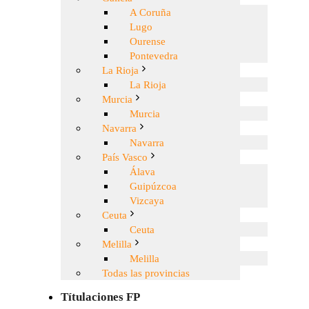
A Coruña
Lugo
Ourense
Pontevedra
La Rioja
La Rioja
Murcia
Murcia
Navarra
Navarra
País Vasco
Álava
Guipúzcoa
Vizcaya
Ceuta
Ceuta
Melilla
Melilla
Todas las provincias
Títulaciones FP