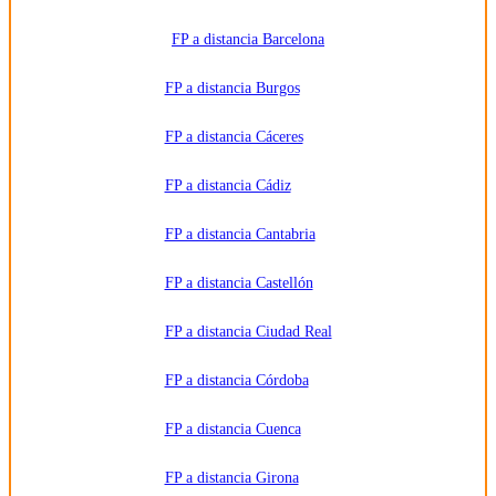
formativos
privados
y/o
FP a distancia Barcelona
públicos
que
impartan la
FP a distancia Burgos
formación
solicitada.
Derechos:
Acceder,
FP a distancia Cáceres
rectificar y
suprimir
los datos,
FP a distancia Cádiz
así como
otros
derechos,
como se
FP a distancia Cantabria
explica en
la
información
FP a distancia Castellón
adicional.
Información
adicional:
FP a distancia Ciudad Real
Puede
consultar
la
información
FP a distancia Córdoba
detallada
en nuestra
Política de
FP a distancia Cuenca
Privacidad
.
FP a distancia Girona