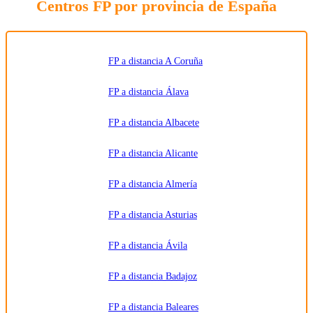
Centros FP por provincia de España
solicitada
y
comunicar
los datos
al centro
de
formación
FP a distancia A Coruña
correspondiente
para que
pueda
FP a distancia Álava
contactar e
informar
por
FP a distancia Albacete
teléfono,
correo
electrónico,
SMS,
FP a distancia Alicante
WhatsApp
u otros
medios
FP a distancia Almería
electrónicos
equivalentes.
Legitimación:
FP a distancia Asturias
Consentimiento
del
interesado.
Destinatarios:
Centros
FP a distancia Ávila
de
formación
profesional,
FP a distancia Badajoz
escuelas de
negocios,
universidades
o centros
FP a distancia Baleares