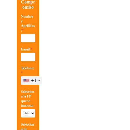
Compr
omiso
Nombre
y
Apellidos
:
*
Email:
*
Teléfono:
*
+1
Seleccion
a la FP
que te
interesa:
Seleccion
a tu