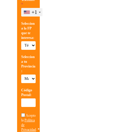
*
+1
Seleccion
a la FP
que te
interesa:
Seleccion
a tu
Provincia
:
Código
Postal:
Acepto
la
Política
de
Privacidad
.
*