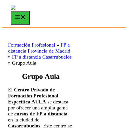
Saltar
al
contenido
Menú
Formación Profesional
»
FP a
distancia Provincia de Madrid
»
FP a distancia Casarrubuelos
»
Grupo Aula
Grupo Aula
El
Centro Privado de
Formación Profesional
Específica AULA
se destaca
por ofrecer una amplia gama
de
cursos de FP a distancia
en la ciudad de
Casarrubuelos
. Este centro se