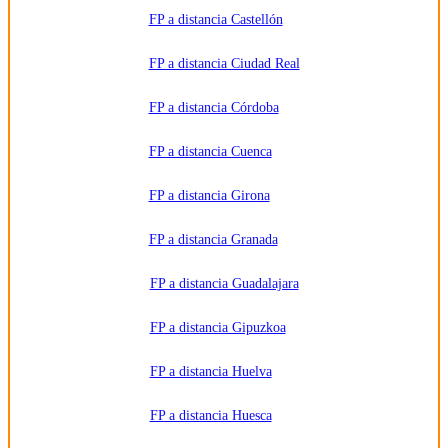
información
FP a distancia Castellón
adicional.
Información
adicional:
FP a distancia Ciudad Real
Puede
consultar
la
información
FP a distancia Córdoba
detallada
en nuestra
Política de
FP a distancia Cuenca
Privacidad
.
FP a distancia Girona
FP a distancia Granada
FP a distancia Guadalajara
FP a distancia Gipuzkoa
FP a distancia Huelva
FP a distancia Huesca