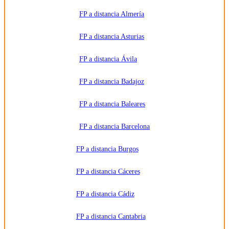
u otros
medios
FP a distancia Almería
electrónicos
equivalentes.
Legitimación:
FP a distancia Asturias
Consentimiento
del
interesado.
Destinatarios:
Centros
FP a distancia Ávila
de
formación
profesional,
FP a distancia Badajoz
escuelas de
negocios,
universidades
o centros
FP a distancia Baleares
formativos
privados
y/o
FP a distancia Barcelona
públicos
que
impartan la
FP a distancia Burgos
formación
solicitada.
Derechos:
Acceder,
FP a distancia Cáceres
rectificar y
suprimir
los datos,
FP a distancia Cádiz
así como
otros
derechos,
como se
FP a distancia Cantabria
explica en
la