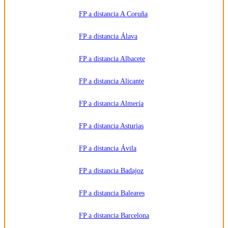
de
formación
FP a distancia A Coruña
correspondiente
para que
pueda
FP a distancia Álava
contactar e
informar
por
FP a distancia Albacete
teléfono,
correo
electrónico,
SMS,
FP a distancia Alicante
WhatsApp
u otros
medios
FP a distancia Almería
electrónicos
equivalentes.
Legitimación:
FP a distancia Asturias
Consentimiento
del
interesado.
Destinatarios:
Centros
FP a distancia Ávila
de
formación
profesional,
FP a distancia Badajoz
escuelas de
negocios,
universidades
o centros
FP a distancia Baleares
formativos
privados
y/o
FP a distancia Barcelona
públicos
que