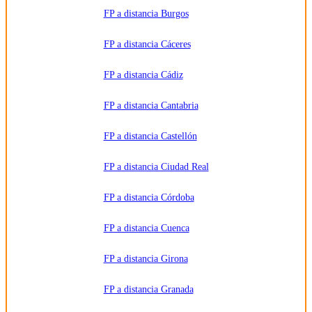
impartan la
FP a distancia Burgos
formación
solicitada.
Derechos:
Acceder,
FP a distancia Cáceres
rectificar y
suprimir
los datos,
FP a distancia Cádiz
así como
otros
derechos,
como se
FP a distancia Cantabria
explica en
la
información
FP a distancia Castellón
adicional.
Información
adicional:
FP a distancia Ciudad Real
Puede
consultar
la
información
FP a distancia Córdoba
detallada
en nuestra
Política de
FP a distancia Cuenca
Privacidad
.
FP a distancia Girona
FP a distancia Granada