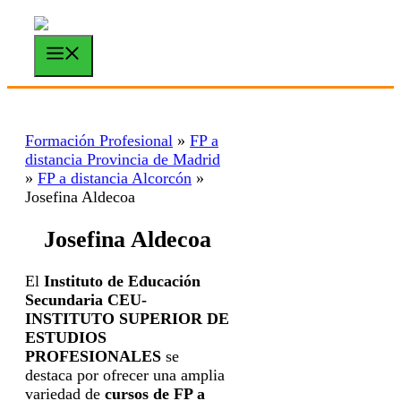
Saltar
al
contenido
Menú
Formación Profesional
»
FP a
distancia Provincia de Madrid
»
FP a distancia Alcorcón
»
Josefina Aldecoa
Josefina Aldecoa
El
Instituto de Educación
Secundaria CEU-
INSTITUTO SUPERIOR DE
ESTUDIOS
PROFESIONALES
se
destaca por ofrecer una amplia
variedad de
cursos de FP a