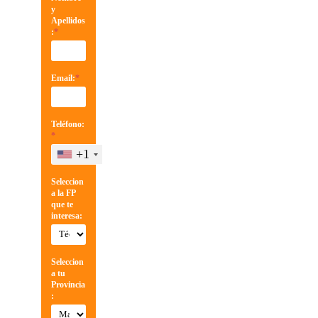
y
Apellidos
:
*
Email:
*
Teléfono:
*
+1
Seleccion
a la FP
que te
interesa:
Seleccion
a tu
Provincia
: