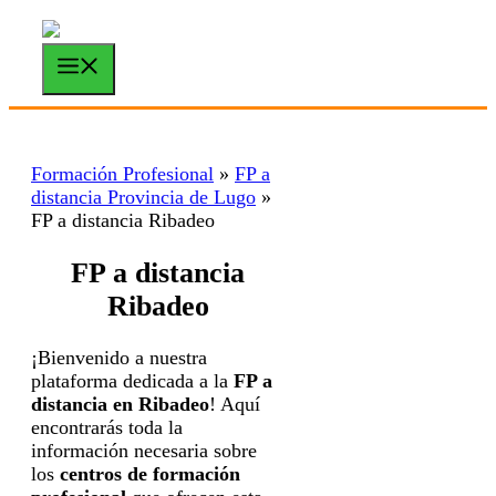
Saltar
al
contenido
Menú
Formación Profesional
»
FP a
distancia Provincia de Lugo
»
FP a distancia Ribadeo
FP a distancia
Ribadeo
¡Bienvenido a nuestra
plataforma dedicada a la
FP a
distancia en Ribadeo
! Aquí
encontrarás toda la
información necesaria sobre
los
centros de formación