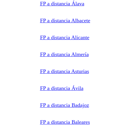
pueda
FP a distancia Álava
contactar e
informar
por
teléfono,
FP a distancia Albacete
correo
electrónico,
SMS,
WhatsApp
FP a distancia Alicante
u otros
medios
electrónicos
equivalentes.
Legitimación:
FP a distancia Almería
Consentimiento
del
interesado.
Destinatarios:
Centros
FP a distancia Asturias
de
formación
profesional,
escuelas de
FP a distancia Ávila
negocios,
universidades
o centros
formativos
privados
FP a distancia Badajoz
y/o
públicos
que
impartan la
FP a distancia Baleares
formación
solicitada.
Derechos: