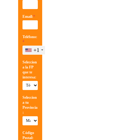
Email:
*
Teléfono:
*
+1
Seleccion
a la FP
que te
interesa:
Seleccion
a tu
Provincia
:
Código
Postal: