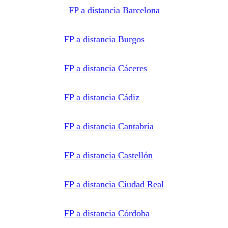
Acceder,
rectificar y
FP a distancia Barcelona
suprimir
los datos,
así como
otros
FP a distancia Burgos
derechos,
como se
explica en
la
FP a distancia Cáceres
información
adicional.
Información
adicional:
Puede
FP a distancia Cádiz
consultar
la
información
detallada
FP a distancia Cantabria
en nuestra
Política de
Privacidad
.
FP a distancia Castellón
FP a distancia Ciudad Real
FP a distancia Córdoba