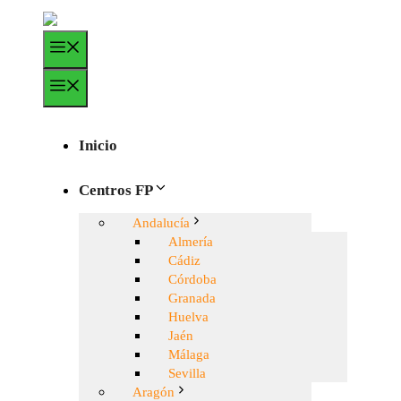
Saltar
al
Menú
contenido
Menú
Inicio
Centros FP
Andalucía
Almería
Cádiz
Córdoba
Granada
Huelva
Jaén
Málaga
Sevilla
Aragón