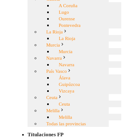
A Coruña
Lugo
Ourense
Pontevedra
La Rioja
La Rioja
Murcia
Murcia
Navarra
Navarra
País Vasco
Álava
Guipúzcoa
Vizcaya
Ceuta
Ceuta
Melilla
Melilla
Todas las provincias
Títulaciones FP