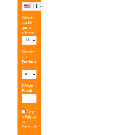
+1
Seleccion
a la FP
que te
interesa:
Seleccion
a tu
Provincia
:
Código
Postal:
Acepto
la
Política
de
Privacidad
.
*