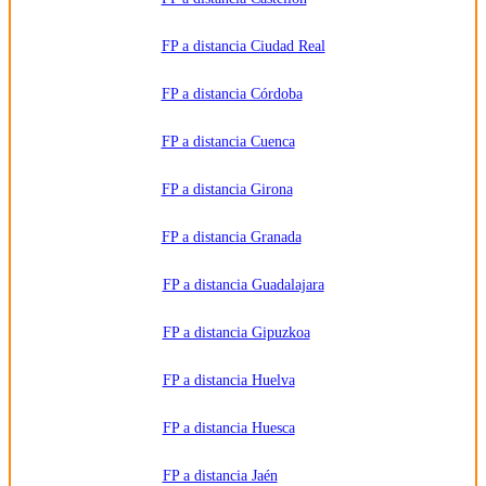
adicional.
Información
adicional:
FP a distancia Ciudad Real
Puede
consultar
la
información
FP a distancia Córdoba
detallada
en nuestra
Política de
FP a distancia Cuenca
Privacidad
.
FP a distancia Girona
FP a distancia Granada
FP a distancia Guadalajara
FP a distancia Gipuzkoa
FP a distancia Huelva
FP a distancia Huesca
FP a distancia Jaén