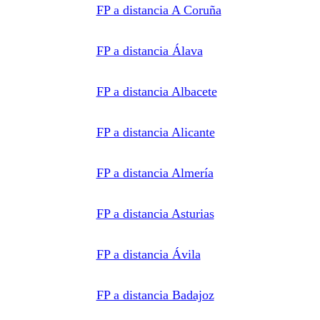
al centro
FP a distancia A Coruña
de
formación
correspondiente
para que
pueda
FP a distancia Álava
contactar e
informar
por
teléfono,
FP a distancia Albacete
correo
electrónico,
SMS,
WhatsApp
FP a distancia Alicante
u otros
medios
electrónicos
equivalentes.
Legitimación:
FP a distancia Almería
Consentimiento
del
interesado.
Destinatarios:
Centros
FP a distancia Asturias
de
formación
profesional,
escuelas de
FP a distancia Ávila
negocios,
universidades
o centros
formativos
privados
FP a distancia Badajoz
y/o
públicos
que