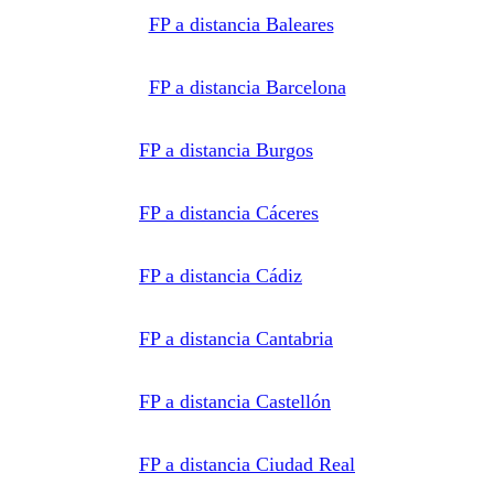
impartan la
FP a distancia Baleares
formación
solicitada.
Derechos:
Acceder,
rectificar y
FP a distancia Barcelona
suprimir
los datos,
así como
otros
FP a distancia Burgos
derechos,
como se
explica en
la
FP a distancia Cáceres
información
adicional.
Información
adicional:
Puede
FP a distancia Cádiz
consultar
la
información
detallada
FP a distancia Cantabria
en nuestra
Política de
Privacidad
.
FP a distancia Castellón
FP a distancia Ciudad Real