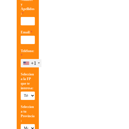
y
Apellidos
:
*
Email:
*
Teléfono:
*
+1
Seleccion
a la FP
que te
interesa:
Seleccion
a tu
Provincia
: