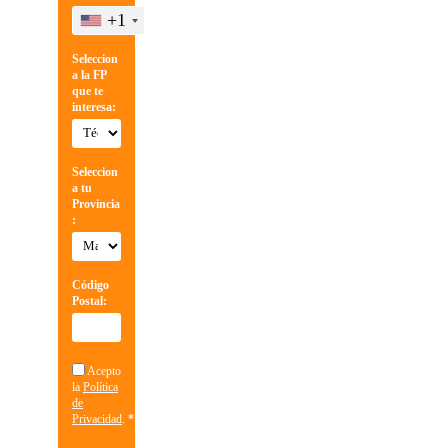
+1
Seleccion
a la FP
que te
interesa:
Seleccion
a tu
Provincia
:
Código
Postal:
Acepto
la
Política
de
Privacidad
.
*