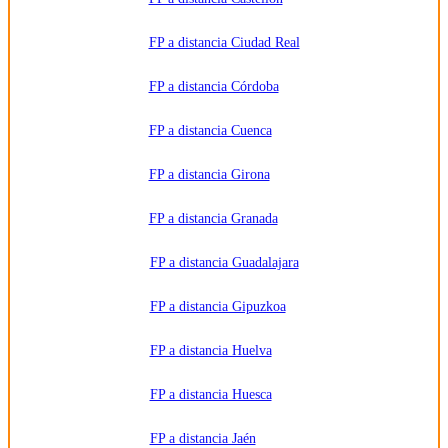
adicional.
Información
adicional:
FP a distancia Ciudad Real
Puede
consultar
la
información
FP a distancia Córdoba
detallada
en nuestra
Política de
FP a distancia Cuenca
Privacidad
.
FP a distancia Girona
FP a distancia Granada
FP a distancia Guadalajara
FP a distancia Gipuzkoa
FP a distancia Huelva
FP a distancia Huesca
FP a distancia Jaén