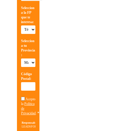
Seleccion
a la FP
que te
interesa:
Seleccion
a tu
Provincia
:
Código
Postal:
Acepto
la
Política
de
Privacidad
.
*
Responsable:
LEADSFORMA
S.L.