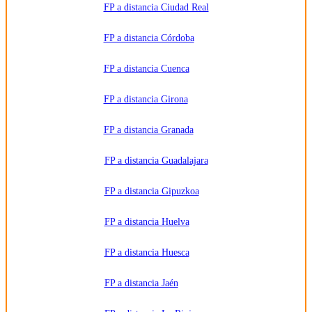
FP a distancia Ciudad Real
Puede
consultar
la
información
FP a distancia Córdoba
detallada
en nuestra
Política de
FP a distancia Cuenca
Privacidad
.
FP a distancia Girona
FP a distancia Granada
FP a distancia Guadalajara
FP a distancia Gipuzkoa
FP a distancia Huelva
FP a distancia Huesca
FP a distancia Jaén