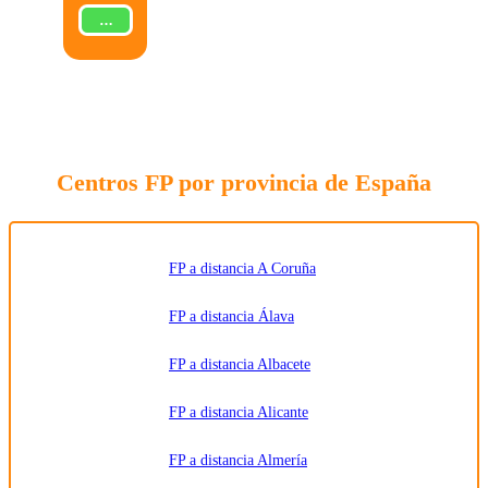
Finalidad:
Gestionar
ENVIAR
la solicitud
de
información
sobre la
formación
indicada,
enviar
información
relacionada
con la
formación
Centros FP por provincia de España
solicitada
y
comunicar
los datos
al centro
de
formación
FP a distancia A Coruña
correspondiente
para que
pueda
FP a distancia Álava
contactar e
informar
por
FP a distancia Albacete
teléfono,
correo
electrónico,
SMS,
FP a distancia Alicante
WhatsApp
u otros
medios
FP a distancia Almería
electrónicos
equivalentes.