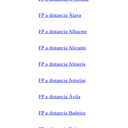
formación
correspondiente
para que
pueda
FP a distancia Álava
contactar e
informar
por
teléfono,
FP a distancia Albacete
correo
electrónico,
SMS,
WhatsApp
FP a distancia Alicante
u otros
medios
electrónicos
equivalentes.
Legitimación:
FP a distancia Almería
Consentimiento
del
interesado.
Destinatarios:
Centros
FP a distancia Asturias
de
formación
profesional,
escuelas de
FP a distancia Ávila
negocios,
universidades
o centros
formativos
privados
FP a distancia Badajoz
y/o
públicos
que
impartan la