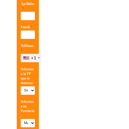
Apellidos
:
*
Email:
*
Teléfono:
*
+1
Seleccion
a la FP
que te
interesa:
Seleccion
a tu
Provincia
: