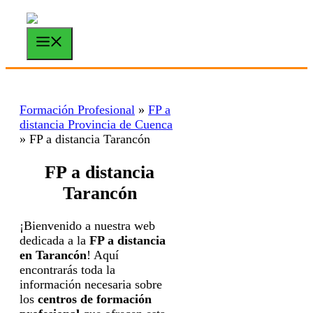
Saltar
al
contenido
Menú
Formación Profesional
»
FP a
distancia Provincia de Cuenca
»
FP a distancia Tarancón
FP a distancia
Tarancón
¡Bienvenido a nuestra web
dedicada a la
FP a distancia
en Tarancón
! Aquí
encontrarás toda la
información necesaria sobre
los
centros de formación