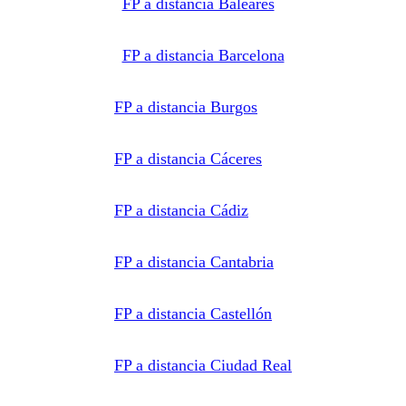
FP a distancia Baleares
formación
solicitada.
Derechos:
Acceder,
rectificar y
FP a distancia Barcelona
suprimir
los datos,
así como
otros
FP a distancia Burgos
derechos,
como se
explica en
la
FP a distancia Cáceres
información
adicional.
Información
adicional:
Puede
FP a distancia Cádiz
consultar
la
información
detallada
FP a distancia Cantabria
en nuestra
Política de
Privacidad
.
FP a distancia Castellón
FP a distancia Ciudad Real