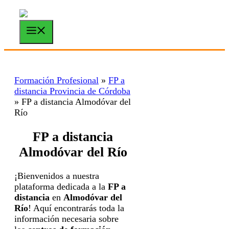
Saltar
al
contenido
Menú
Formación Profesional
»
FP a
distancia Provincia de Córdoba
»
FP a distancia Almodóvar del
Río
FP a distancia
Almodóvar del Río
¡Bienvenidos a nuestra
plataforma dedicada a la
FP a
distancia
en
Almodóvar del
Río
! Aquí encontrarás toda la
información necesaria sobre