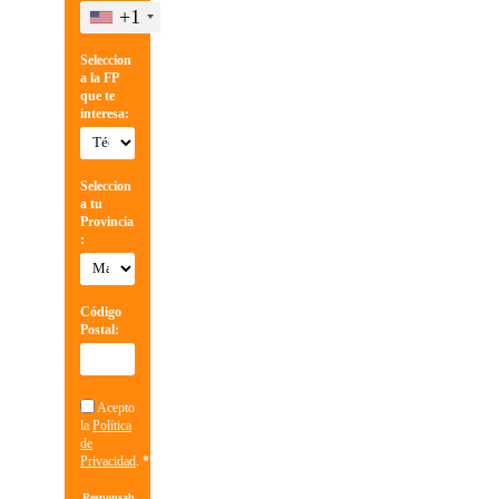
+1
Seleccion
a la FP
que te
interesa:
Seleccion
a tu
Provincia
:
Código
Postal:
Acepto
la
Política
de
Privacidad
.
*
Responsable: