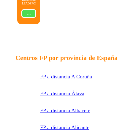
LEADSFORMA
S.L.
Finalidad:
Gestionar
ENVIAR
la solicitud
de
información
sobre la
formación
indicada,
enviar
información
relacionada
con la
formación
Centros FP por provincia de España
solicitada
y
comunicar
los datos
al centro
FP a distancia A Coruña
de
formación
correspondiente
para que
pueda
FP a distancia Álava
contactar e
informar
por
teléfono,
FP a distancia Albacete
correo
electrónico,
SMS,
WhatsApp
FP a distancia Alicante
u otros
medios