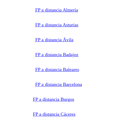
electrónicos
equivalentes.
Legitimación:
FP a distancia Almería
Consentimiento
del
interesado.
Destinatarios:
Centros
FP a distancia Asturias
de
formación
profesional,
escuelas de
FP a distancia Ávila
negocios,
universidades
o centros
formativos
privados
FP a distancia Badajoz
y/o
públicos
que
impartan la
FP a distancia Baleares
formación
solicitada.
Derechos:
Acceder,
rectificar y
FP a distancia Barcelona
suprimir
los datos,
así como
otros
FP a distancia Burgos
derechos,
como se
explica en
la
FP a distancia Cáceres
información
adicional.