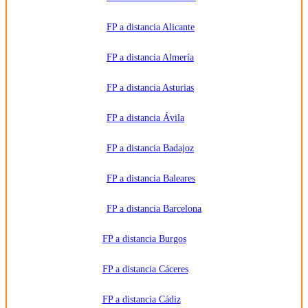
correo
electrónico,
SMS,
FP a distancia Alicante
WhatsApp
u otros
medios
FP a distancia Almería
electrónicos
equivalentes.
Legitimación:
FP a distancia Asturias
Consentimiento
del
interesado.
Destinatarios:
Centros
FP a distancia Ávila
de
formación
profesional,
FP a distancia Badajoz
escuelas de
negocios,
universidades
o centros
FP a distancia Baleares
formativos
privados
y/o
FP a distancia Barcelona
públicos
que
impartan la
FP a distancia Burgos
formación
solicitada.
Derechos:
Acceder,
FP a distancia Cáceres
rectificar y
suprimir
los datos,
FP a distancia Cádiz
así como