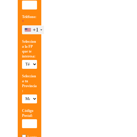
Teléfono:
*
+1
Seleccion
a la FP
que te
interesa:
Seleccion
a tu
Provincia
:
Código
Postal: