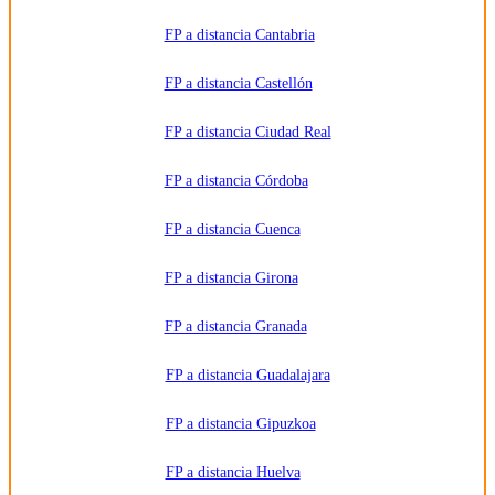
otros
derechos,
como se
FP a distancia Cantabria
explica en
la
información
FP a distancia Castellón
adicional.
Información
adicional:
FP a distancia Ciudad Real
Puede
consultar
la
información
FP a distancia Córdoba
detallada
en nuestra
Política de
FP a distancia Cuenca
Privacidad
.
FP a distancia Girona
FP a distancia Granada
FP a distancia Guadalajara
FP a distancia Gipuzkoa
FP a distancia Huelva